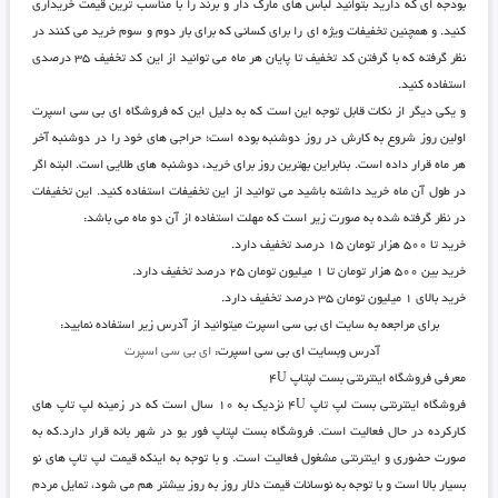
بودجه ای که دارید بتوانید لباس های مارک دار و برند را با مناسب ترین قیمت خریداری
کنید. و همچنین تخفیفات ویژه ای را برای کسانی که برای بار دوم و سوم خرید می کنند در
نظر گرفته که با گرفتن کد تخفیف تا پایان هر ماه می توانید از این کد تخفیف ۳۵ درصدی
استفاده کنید.
و یکی دیگر از نکات قابل توجه این است که به دلیل این که
فروشگاه ای بی سی اسپرت
اولین روز شروع به کارش در روز دوشنبه بوده است؛ حراجی های خود را در دوشنبه آخر
هر ماه قرار داده است. بنابراین بهترین روز برای خرید، دوشنبه های طلایی است. البته اگر
در طول آن ماه خرید داشته باشید می توانید از این تخفیفات استفاده کنید. این تخفیفات
در نظر گرفته شده به صورت زیر است که مهلت استفاده از آن دو ماه می باشد:
خرید تا ۵۰۰ هزار تومان ۱۵ درصد تخفیف دارد.
خرید بین ۵۰۰ هزار تومان تا ۱ میلیون تومان ۲۵ درصد تخفیف دارد.
خرید بالای ۱ میلیون تومان ۳۵ درصد تخفیف دارد.
برای مراجعه به سایت ای بی سی اسپرت میتوانید از آدرس زیر استفاده نمایید:
آدرس وبسایت ای بی سی اسپرت:
ای بی سی اسپرت
معرفی فروشگاه اینترنتی بست لپتاپ ۴U
فروشگاه اینترنتی بست لپ تاپ ۴U
نزدیک به ۱۰ سال است که در زمینه لپ تاپ های
کارکرده در حال فعالیت است.
فروشگاه بست لپتاپ فور یو
در شهر بانه قرار دارد.که به
صورت حضوری و اینترنتی مشغول فعالیت است. و با توجه به اینکه قیمت لپ تاپ های نو
بسیار بالا است و با توجه به نوسانات قیمت دلار روز به روز بیشتر هم می شود، تمایل مردم