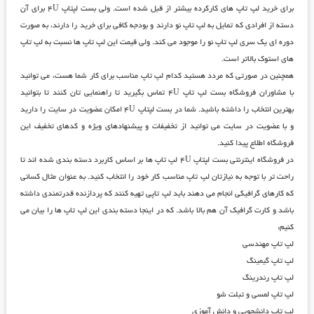
برای خرید لپ تاپ های کارکرده بیشتر از قبل شده است. ولی
بست لپتاپ ۴U
برای آن
دسته از افرادی که تمایل به لپ تاپ نو دارند و بودجه کافی برای خرید را دارند، به صورت
دوره ای یک سری لپ تاپ نو را موجود می کند. ولی قیمت این لپ تاپ ها نسبت به لپ تاپ
های استوک بالاتر است.
همچنین در صورتی که مردد هستید کدام لپ تاپ مناسب برای کار شما هست، می توانید
با مشاوران فروشگاه بست لپ تاپ ۴U تماس بگیرید تا راهنمایی تان کنند تا بتوانید
بهترین انتخاب را داشته باشید. شما در
بست لپتاپ ۴U
امکان عضویت در سایت را دارید
و با عضویت در سایت می توانید از تخفیفات و پیشنهادهای ویژه و کدهای تخفیف این
فروشگاه اطلاع پیدا کنید.
در
فروشگاه اینترنتی بست لپتاپ ۴U
لپ تاپ ها بر اساس کاربرد دسته بندی شده اند تا
راحت تر با توجه به نیازتان لپ تاپ مناسب کار خود را انتخاب کنید. به عنوان مثال کسانی
که کارهای گرافیکی انجام می دهند باید لپ تاپی تهیه کنند که پردازنده قدرتمندی داشته
باشد و کارت گرافیک آن هم بالا باشد. که در اینجا دسته بندی این لپ تاپ ها را بیان می
کنیم:
لپ تاپ مهندسی
لپ تاپ گیمینگ
لپ تاپ رندرینگ
لپ تاپ لمسی و تبلت شو
لپ تاپ دانشجویی و دانش آموزی