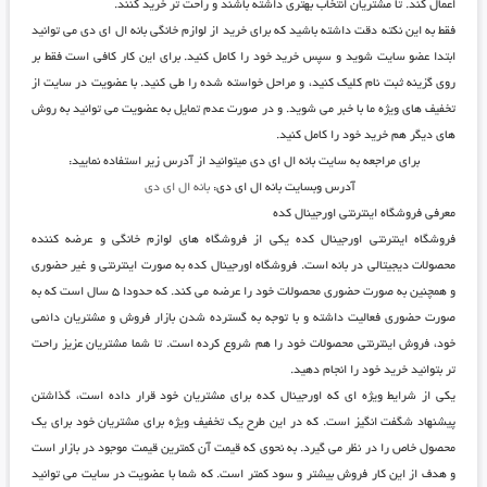
اعمال کند. تا مشتریان انتخاب بهتری داشته باشند و راحت تر خرید کنند.
فقط به این نکته دقت داشته باشید که برای خرید از
لوازم خانگی بانه ال ای دی
می توانید
ابتدا عضو سایت شوید و سپس خرید خود را کامل کنید. برای این کار کافی است فقط بر
روی گزینه ثبت نام کلیک کنید، و مراحل خواسته شده را طی کنید. با عضویت در سایت از
تخفیف های ویژه ما با خبر می شوید. و در صورت عدم تمایل به عضویت می توانید به روش
های دیگر هم خرید خود را کامل کنید.
برای مراجعه به سایت بانه ال ای دی میتوانید از آدرس زیر استفاده نمایید:
آدرس وبسایت بانه ال ای دی:
بانه ال ای دی
معرفی فروشگاه اینترنتی اورجینال کده
فروشگاه اینترنتی اورجینال کده
یکی از فروشگاه های لوازم خانگی و عرضه کننده
محصولات دیجیتالی در بانه است.
فروشگاه اورجینال کده
به صورت اینترنتی و غیر حضوری
و همچنین به صورت حضوری محصولات خود را عرضه می کند. که حدودا ۵ سال است که به
صورت حضوری فعالیت داشته و با توجه به گسترده شدن بازار فروش و مشتریان دائمی
خود، فروش اینترنتی محصولات خود را هم شروع کرده است. تا شما مشتریان عزیز راحت
تر بتوانید خرید خود را انجام دهید.
یکی از شرایط ویژه ای که
اورجینال کده
برای مشتریان خود قرار داده است، گذاشتن
پیشنهاد شگفت انگیز است. که در این طرح یک تخفیف ویژه برای مشتریان خود برای یک
محصول خاص را در نظر می گیرد. به نحوی که قیمت آن کمترین قیمت موجود در بازار است
و هدف از این کار فروش بیشتر و سود کمتر است. که شما با عضویت در سایت می توانید