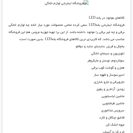
کالاهای موجود در بانه LED
فروشگاه اینترنتی
بانهLED
سعی کرده تمامی محصولات مورد نیاز خانه چه لوازم خانگی
برقی و چه غیر برقی را موجود داشته باشد. از این برا تهیه جهزیه عروس هم این فروشگاه
مناسب می باشد. که کاربردی ترین کالاهای
فروشگاه بانهLED
بدین صورت است:
یخچال و فریزر سایدبای ساید و دوقلو
تلویزیون و سینمای خانگی
سولاردوم، توستر و مایکروفر
همزن و گوشت کوب برقی
اسپرسوساز و قهوه ساز
جاروبرقی و جارو شارژی
زودپز، آرام پز و پلوپز
ماشین لباسشویی
ماشین ظرفشویی
سرویس غذاخوری
قاشق چنگال و کارد
میوه خشک کن
خرد کن و آسیاب