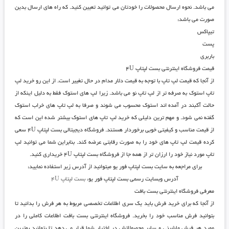
می باشد. نحوه ارسال محصولات را خودتان می توانید تعیین کنید. که راه های ارسال بدین
صورت می باشد:
تیپاکس
پست
باربری
قیمت فروشگاه اینترنتی بست لپتاپ ۴U
از آنجا که قیمت لپ تاپ با توجه به قیمت دلار مدام در حال تغییر است. از این رو خرید لپ
تاپ استوک به صرفه تر از لپ تاپ نو می باشد. زیرا لپ های استوک فقط به دلیل اینکه از
حالت آکبند در آمده اند استوک محسوب می شوند و صرفا به لپ تاپ های خراب استوک
گفته نمی شود. و مهم ترین دلیلی که خرید لپ تاپ های استوک بیشتر شده این است که
از قیمت مناسب و کیفیتی خوبی برخوردار هستند.
فروشگاه دیجیتالی بست لپتاپ ۴U
سعی
کرده قیمت لپ تاپ های خود را به صورت رقابتی عرضه کند. بنابراین شما می توانید لپ
تاپ مورد نیاز خود را ارزان تر از همه جا از
فروشگاه بست لپتاپ ۴U
خریداری کنید.
برای مراجعه به سایت بست لپتاپ فور یو میتوانید از آدرس زیر استفاده نمایید:
آدرس وبسایت رسمی بست لپتاپ فور یو:
بست لپتاپ ۴U
معرفی فروشگاه اینترنتی بست بافت
از آنجا که برای
خرید فرش
باید یک سری اطلاعات تخصصی مربوط به هر فرش را بدانید تا
بتوانید فرش مناسب خود را بخرید.
فروشگاه اینترنتی بست بافت
اطلاعات کاملی را در
مورد هر فرش ماشینی و سایر محصولاتش در اختیار شما قرار می دهد تا بتوانید بهترین