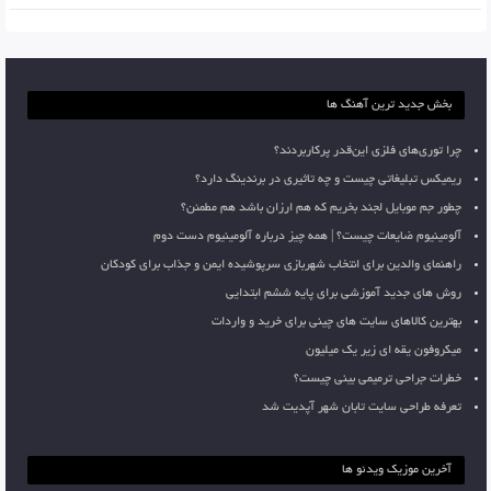
بخش جدید ترین آهنگ ها
چرا توری‌های فلزی این‌قدر پرکاربردند؟
ریمیکس تبلیغاتی چیست و چه تاثیری در برندینگ دارد؟
چطور جم موبایل لجند بخریم که هم ارزان باشد هم مطمئن؟
آلومینیوم ضایعات چیست؟ | همه چیز درباره آلومینیوم دست دوم
راهنمای والدین برای انتخاب شهربازی سرپوشیده ایمن و جذاب برای کودکان
روش های جدید آموزشی برای پایه ششم ابتدایی
بهترین کالاهای سایت های چینی برای خرید و واردات
میکروفون یقه ای زیر یک میلیون
خطرات جراحی ترمیمی بینی چیست؟
تعرفه طراحی سایت تابان شهر آپدیت شد
آخرین موزیک ویدئو ها