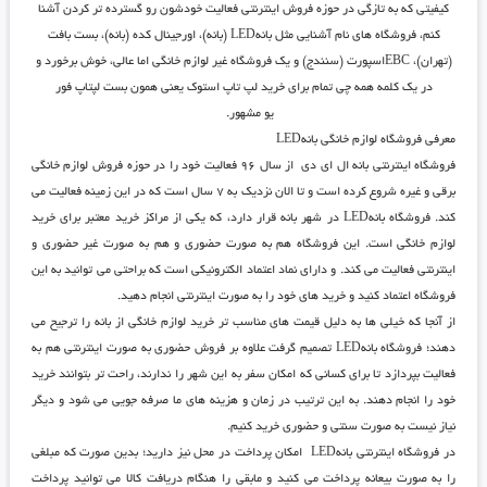
کیفیتی که به تازگی در حوزه فروش اینترنتی فعالیت خودشون رو گسترده تر کردن آشنا
کنم، فروشگاه های نام آشنایی مثل
بانهLED
(بانه)،
اورجینال کده
(بانه)،
بست بافت
(تهران)،
EBCاسپورت
(سنندج) و یک فروشگاه غیر لوازم خانگی اما عالی، خوش برخورد و
در یک کلمه همه چی تمام برای خرید لپ تاپ استوک یعنی همون
بست لپتاپ فور
یو
مشهور.
معرفی فروشگاه لوازم خانگی بانهLED
فروشگاه اینترنتی بانه ال ای دی
از سال ۹۶ فعالیت خود را در حوزه فروش لوازم خانگی
برقی و غیره شروع کرده است و تا الان نزدیک به ۷ سال است که در این زمینه فعالیت می
کند. فروشگاه
بانهLED
در شهر بانه قرار دارد، که یکی از مراکز خرید معتبر برای خرید
لوازم خانگی است. این فروشگاه هم به صورت حضوری و هم به صورت غیر حضوری و
اینترنتی فعالیت می کند. و دارای نماد اعتماد الکترونیکی است که براحتی می توانید به این
فروشگاه اعتماد کنید و خرید های خود را به صورت اینترنتی انجام دهید.
از آنجا که خیلی ها به دلیل قیمت های مناسب تر
خرید لوازم خانگی از بانه
را ترجیح می
دهند؛
فروشگاه بانهLED
تصمیم گرفت علاوه بر فروش حضوری به صورت اینترنتی هم به
فعالیت بپردازد تا برای کسانی که امکان سفر به این شهر را ندارند، راحت تر بتوانند خرید
خود را انجام دهند. به این ترتیب در زمان و هزینه های ما صرفه جویی می شود و دیگر
نیاز نیست به صورت سنتی و حضوری خرید کنیم.
در
فروشگاه اینترنتی بانهLED
امکان پرداخت در محل نیز دارید؛ بدین صورت که مبلغی
را به صورت بیعانه پرداخت می کنید و مابقی را هنگام دریافت کالا می توانید پرداخت