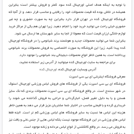
با توجه به اینکه هدف اصلی
اورجینال کده
سود کمتر و فروش بیشتر است؛ بنابراین
همیشه در تلاش بوده که قیمت محصولات خود را رقابتی و مناسب قرار دهد. و از آنجا که
فروشگاه اورجینال کده
در تهران قرار دارد بنابراین چه به صورت حضوری و چه غیر
حضوری خیلی راحت می توانید خرید خود را انجام دهید. زیرا تهران هم یکی از مراکز خرید
لوازم خانگی ارزان قیمت است که معمولا از انجا به سایر شهرستان ها ارسال می شود.
بنابراین شما می توانید محصولات جدید و هوشمند برند شیائومی را در
فروشگاه اورجینال
کده
پیدا کنید. زیرا این فروشگاه به صورت اختصاصی به فروش محصولات برند شیائومی
پرداخته است. به همین خاطر انواع محصولات دیجیتالی بند شیائومی را موجود دارد.
برای مراجعه به سایت اورجینال کده میتوانید از آدرس زیر استفاده نمایید:
آدرس وبسایت اورجینال کده:
اورجینال کده
معرفی فروشگاه اینترنتی ای بی سی اسپرت
فروشگاه ای بی سی اسپرت
یکی از فروشگاه های فروش لباس ورزشی اورجینال استوک
در شهر سنندج است. در واقع فروشگاه ای بی سی اسپرت محصولات برندی که تک سایز
هستن و یا به دلیل تغییر فصل، انبارگردانی و حراجی به فروش گذاشته می شوند را
خریداری کرده و با قیمتی مناسب در اختیار شما مشتریان عزیز قرار می دهد به همین خاطر
هزینه این لباس ها نسبت به سایر فروشگاه های لباس ورزشی کم تر است. البته فقط
لباس های ورزشی در این فروشگاه موجود نیست بلکه لباس هایی از جنس نخی و بافت نیز
به فروش می رسد. در واقع کالکشنی از انواع لباس مردانه و زنانه موجود است.