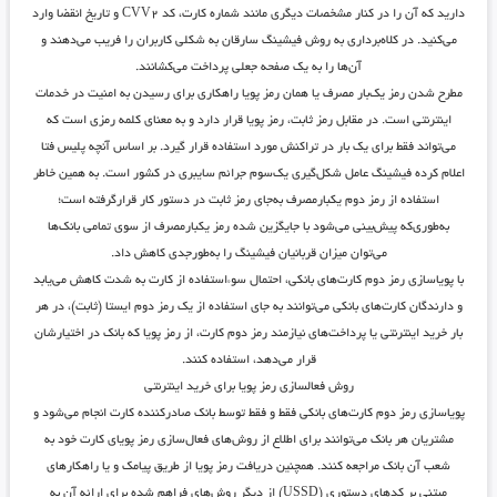
دارید که آن را در کنار مشخصات دیگری مانند شماره کارت، کد CVV۲ و تاریخ انقضا وارد
می‌کنید. در کلاه‌برداری به روش فیشینگ سارقان به شکلی کاربران را فریب می‌دهند و
آن‌ها را به یک صفحه جعلی پرداخت می‌کشانند.
مطرح شدن رمز یک‌بار مصرف یا همان رمز پویا راهکاری برای رسیدن به امنیت در خدمات
اینترنتی است. در مقابل رمز ثابت، رمز پویا قرار دارد و به معنای کلمه رمزی است که
می‌تواند فقط برای یک بار در تراکنش مورد استفاده قرار گیرد. بر اساس آنچه پلیس فتا
اعلام کرده فیشینگ عامل شکل‌گیری یک‌سوم جرائم سایبری در کشور است. به همین خاطر
استفاده از رمز دوم یکبارمصرف به‌جای رمز ثابت در دستور کار قرارگرفته است؛
به‌طوری‌که پیش‌بینی می‌شود با جایگزین شده رمز یکبارمصرف از سوی تمامی بانک‌ها
می‌توان میزان قربانیان فیشینگ را به‌طورجدی کاهش داد.
با پویاسازی رمز دوم کارت‌های بانکی، احتمال سوء‌استفاده از کارت به شدت کاهش می‌یابد
و دارندگان کارت‌های بانکی می‌توانند به جای استفاده از یک رمز دوم ایستا (ثابت)، در هر
بار خرید اینترنتی یا پرداخت‌های نیازمند رمز دوم کارت، از رمز پویا که بانک در اختیارشان
قرار می‌دهد، استفاده کنند.
روش فعالسازی رمز پویا
برای خرید اینترنتی
پویاسازی رمز دوم کارت‌های بانکی فقط و فقط توسط بانک صادرکننده کارت انجام می‌شود و
مشتریان هر بانک می‌توانند برای اطلاع از روش‌های فعال‌سازی رمز پویای کارت خود به
شعب آن بانک مراجعه کنند. همچنین دریافت رمز پویا از طریق پیامک و یا راهکار‌های
مبتنی بر کد‌های دستوری (USSD) از دیگر روش‌های فراهم شده برای ارائه آن به