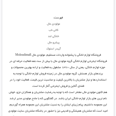
فهرست:
مولودی مال
کالی ناب
خانگی لند
پیشرو مال
آبیدر استوک
فروشگاه لوازم خانگی با پشتوانه واردات مستقیم، مولودی مال Moloudimall
فروشگاه اینترنتی لوازم خانگی گروه مولودی مال با بیش از سه دهه فعالیت حرفه ای در
حوزه لوازم خانگی، یعنی از سال ۱۳۷۰ مشغول به فعالیت و ارائه بهترین محصولات و
برندهای بازار هستش، گروه مولودی مال در زمینه فروش لوازم خانگی با توجه به
استانداردها و نیاز مشتریان با بالاترین کیفیت و مناسبت ترین قیمت، فعالیت خود را در
فضای آنلاین و فروش اینترنتی آغاز کرده است.
هم اکنون
مولودی مال
مفتخر است که با توجه به رضایت مشتریان و همکاران جزوء خوش
نام ترین های بازار لوازم خانگی ایران باشد. در گفتگویی که با مادح مولودی مدیر ارشد
این مجموعه داشتیم، پیام زیبای ایشان را به نسبت مشتریان این مجموعه همراه آوردیم:
امید است که مشتریان همیشگی و قدیمی نیز با حضور در باشگاه مشتریان سایت مولودی