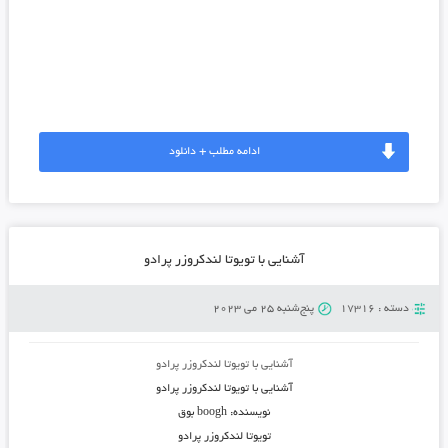
%D9%81%D8%B1%D8%A7%D8%B1%DB%8C-458-ferrari
https://www.google.com.af/url?q=https://boogh.ir/
ادامه مطلب + دانلود
آشنایی با تویوتا لندکروزر پرادو
دسته :
17316
پنج‌شنبه 25 می 2023
آشنایی با تویوتا لندکروزر پرادو
آشنایی با تویوتا لندکروزر پرادو
نویسنده: boogh بوق
تویوتا لندکروزر پرادو