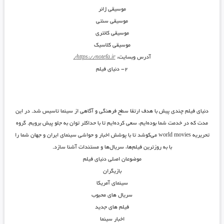
موسیقی ژانر
موسیقی سنتی
موسیقی کانتری
موسیقی کلاسیک
آدرس وبسایت:
https://notefa.ir/
۲- دنیای فیلم
دنیای فیلم چندی پیش با هدف ارتقا سطح فرهنگی و آگاهی از سینما تاسیس شد. در این
مدت که در خدمت شما بوده‌ایم، سعی کرده‌ایم تا با حداکثر توان به جلو پیش برویم. گروه
تحریریه world movies می‌کوشد تا با پوشش اخبار و حواشی سینمای ایران و جهان شما را
با به روزترین فیلم‌ها، سریال‌ها و مستندات آشنا سازد.
موضوعان اصلی دنیای فیلم
بازیگران
سینمای آمریکا
سریال های محبوب
فیلم های جدید
اخبار سینما