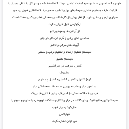
خودرو کاملا بدون صدا بوده و کیفیت تمامی ادوات کاملا حفظ شده و در کل با اتاقی بسیار با
کیفیت طرف هستیم. فضای سرنشینان برای تمامیه سه ردیف کاملا قابل قبول بوده و
سواری نرم و راحتی دارد. از نظر برخی از کارشناسان صندلی نشیمن کمی سفت است.
ارگونومی قابل قبولی دارد.
از آپشن های مهم پرادو
صندلی های برقی و گرم کن دار در جلو
آیینه های برقی و تاشو
سیستم تنظیم ارتفاع و تنظیم نرمی و سفتی
سیستم تعلیق
کنترل سرعت در سراشیبی
سانروف
کروز کنترل، کنترل کشش و کنترل پایداری
سنسور جلو و عقب،دوربین دنده عقب،مه شکن جلو
فرمان ۴ حالته دستی،۶ اسپیکر، چنجر ۶ تایی،۶ ایربگ
سیستم تهویه اتوماتیک و دو کاناله در جلو و تنظیم جداگانه تهویه ردیف دوم و سوم با
عمل‌کرد بسیار خوب
کولباکس
می توان اشاره کرد.