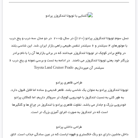
نسل سوم تویوتا لندکروزر پرادو (j120)
در سال ۲۰۰۵ در دو مدل سه درب و پنج درب
با موتورهای ۴ سیلندر و ۶ سیلندر تنفس طبیعی راهی بازار ایران شد. این شاسی بلند
در واقع برادر کوچک تر تویوتا لندکروزر میدانند که در برخی بازارها آن را با نام برادر
بزرگتر‌ خود یعنی تویوتا لندکروزر می نامند. در ادامه به تست و برسی نمونه ی پنج درب ۶
سیلندر آن میپردازیم. Toyota Land Cruiser Prado
طراحی ظاهری پرادو
تویوتا لندکروزر پرادو به عنوان یک شاسی بلند، ظاهر قدیمی و ساده اما قابل قبول دارد.
به طور کلی به نسبت لندکروز با خودرویی کوچک تر سروکار داریم، اما کماکان پرادو
خودرویی بزرگ و جادار می باشد. تفاوت ظاهری پرادو با لندکروز در چراغ ها و گلگیرها
است که در لندکروز به صورت اغراق آمیزی بزرگ تر است.
طراحی داخلی پرادو
داخل ماشین دارای دو رنگ خاکستری و قهوه ایاست که در عین سادگی جذاب است. اتاق