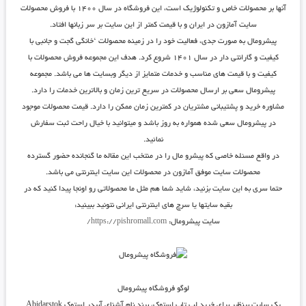
آنها بر محصولات خاص و تکنولوژیک است، این فروشگاه در سال ۱۴۰۰ با فروش محصولات
سایت آمازون در ایران و با قیمت کمتر از این سایت بر سر زبانها افتاد.
پیشرومال به صورت جدی، فعالیت خود را در زمینه محصولات ‘خانگی گجت و جانبی با
کیفیت و گارانتی دار در سال ۱۴۰۱ شروع کرد. هدف این مجموعه فروش محصولات با
کیفیت و با قیمت های مناسب و خدمات متمایز از دیگر وبسایت ها می باشد. مجموعه
پیشرومال سعی بر ارسال محصولات در سریع ترین زمان و بالاترین خدمات را دارد.
مشاوره خرید و پشتیبانی مشتریان در کمترین زمان ممکن را دارد. قیمت محصولات موجود
در پیشرومال سعی شده همواره به روز باشد و میتوانید با خیال راحت ثبت سفارش
نمائید.
در واقع مسئله خاصی که پیشرو مال را در منتخب این مقاله ما گنجانده حضور گسترده
محصولات سایت موفق آمازون در محصولات این سایت اینترنتی می باشد.
حتما سری به این سایت بزنید، شاید شما هم مثل ما محصولاتی رو اونجا پیدا کنید که در
بقیه سایتها یا سرچ های اینترنتی ایرانی نتونید ببینید:
سایت پیشرومال:
https://pishromall.com/
لوگو فروشگاه پیشرومال
یک سایت بینظیر برای خرید لپ تاپ استوک، برند نام آشنای آبیدر استوک Abidarstok