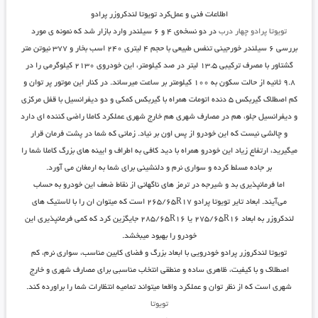
اطلاعات فنی و عمل‌کرد تویوتا لندکروزر پرادو
تویوتا پرادو چهار درب
در دو نسخه‌ی ۴ و ۶ سیلندر وارد بازار شد که نمونه ی مورد
بررسی ۶ سیلندر خورجینی تنفس طبیعی با حجم ۴ لیتری ۲۴۰ اسب بخار و ۳۷۷ نیوتن متر
گشتاور با مصرف ترکیبی ۱۳.۵ لیتر در صد کیلومتر، این خودروی ۲۱۳۰ کیلوگرمی را در
۹.۸ ثانیه از حالت سکون به ۱۰۰ کیلومتر بر ساعت میرساند. در کنار این موتور پر توان و
کم اصطلاک گیربکس ۵ دنده اتومات همراه با گیربکس کمکی و دو دیفرانسیل با قفل مرکزی
و دیفرانسیل جلو، هم در مصارف شهری هم خارج شهری عملکرد کاملا راضی کننده ای دارد
و چالشی نیست که این خودرو از پس اون بر نیاد. زمانی که شما در پشت فرمان قرار
میگیرید، ارتفاع زیاد این خودرو همراه با دید کافی به اطراف و ایینه های بزرگ کاملا شما را
بر جاده مسلط کرده و سواری نرم و دلنشینی برای شما به ارمغان می آورد.
اما فرمانپذیری بد و شیرجه در ترمز های ناگهانی از نقاط ضعف این خودرو به حساب
می‌آیند.
ابعاد تایر تویوتا پرادو ۲۶۵/۶۵R۱۷
است که میتوان ان را با
لاستیک های
لندکروزر
به ابعاد
۲۷۵/۶۵R۱۶ یا ۲۸۵/۶۵R۱۶
جایگزین کرد که کمی فرمانپذیری این
خودرو را بهبود میبخشد.
تویوتا لندکروزر پرادو خودرویی با ابعاد بزرگ و فضای کابین مناسب، سواری نرم، کم
اصطلاک و با کیفیت، ظاهری ساده و منطقی انتخاب مناسبی برای مصارف شهری و خارج
شهری است که از نظر توان و عملکرد واقعا میتواند تمامیه انتظارات شما را براورده کند.
تویوتا