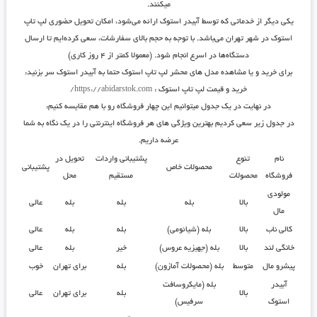
میکنند.
یکی دیگر از خدماتی که توسط آبیدر استوک ارائه می‌شود، امکان تحویل حضوری لپ تاپ
استوک در شهر تهران می‌باشد. با توجه به حجم بالای سفارشات، سعی کرده‌ایم تا ارسال
دستگاه‌ها در اسرع انجام شود. (معمولا کمتر از ۴ روز کاری)
برای خرید و یا مشاهده مدل های محشر لپ تاپ استوک حتما به آبیدر استوک سر بزنید:
خرید و قیمت لپ تاپ استوک
:
https://abidarstok.com/
در نهایت در یک جدول میتوانیم این چهار فروشگاه رو با هم مقایسه کنیم:
در جدول زیر سعی کردیم بهترین ویژگی های هر فروشگاه اینترنتی را در یک نگاه به شما
عرضه داریم.
نام
تنوع
پشتیبانی واردات
تحویل در
محصولات خاص
پشتیبانی
فروشگاه
محصولات
مستقیم
محل
مولودی
بالا
بله
بله
بله
عالی
مال
کالی ناب
بالا
بله (شیائومی)
بله
بله
عالی
خانگی لند
بالا
بله (جهیزیه عروس)
خیر
بله
عالی
پیشرو مال
متوسط
بله (محصولات آمازون)
بله
برای تهران
خوب
آبیدر
بله (مایکروسافت
بالا
بله
برای تهران
عالی
استوک
سرفیس)