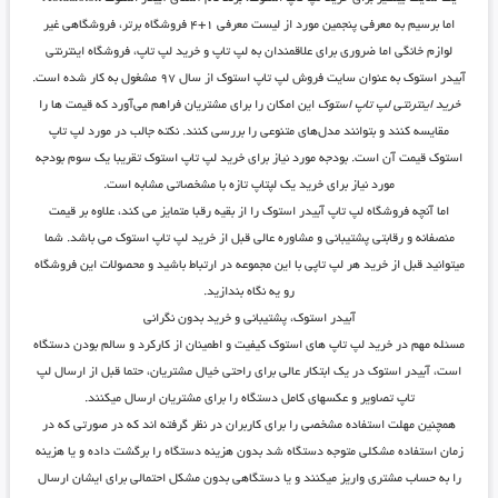
اما برسیم به معرفی پنجمین مورد از لیست معرفی ۱+۴ فروشگاه برتر، فروشگاهی غیر
لوازم خانگی اما ضروری برای علاقمندان به لپ تاپ و خرید لپ تاپ، فروشگاه اینترنتی
آبیدر استوک به عنوان سایت فروش لپ تاپ استوک از سال ٩٧ مشغول به کار شده است.
خرید اینترنتی لپ تاپ استوک
این امکان را برای مشتریان فراهم می‌آورد که قیمت ها را
مقایسه کنند و بتوانند مدل‌های متنوعی را بررسی کنند. نکته جالب در مورد لپ تاپ
استوک قیمت آن است. بودجه مورد نیاز برای خرید لپ تاپ استوک تقریبا یک سوم بودجه
مورد نیاز برای خرید یک لپتاپ تازه با مشخصاتی مشابه است.
اما آنچه فروشگاه لپ تاپ آبیدر استوک را از بقیه رقبا متمایز می کند، علاوه بر قیمت
منصفانه و رقابتی پشتیبانی و مشاوره عالی قبل از خرید لپ تاپ استوک می باشد. شما
میتوانید قبل از خرید هر لپ تاپی با این مجموعه در ارتباط باشید و محصولات این فروشگاه
رو یه نگاه بندازید.
آبیدر استوک، پشتیبانی و خرید بدون نگرانی
مسئله مهم در خرید لپ تاپ های استوک کیفیت و اطمینان از کارکرد و سالم بودن دستگاه
است، آبیدر استوک در یک ابتکار عالی برای راحتی خیال مشتریان، حتما قبل از ارسال لپ
تاپ تصاویر و عکسهای کامل دستگاه را برای مشتریان ارسال میکنند.
همچنین مهلت استفاده مشخصی را برای کاربران در نظر گرفته اند که در صورتی که در
زمان استفاده مشکلی متوجه دستگاه شد بدون هزینه دستگاه را برگشت داده و یا هزینه
را به حساب مشتری واریز میکنند و یا دستگاهی بدون مشکل احتمالی برای ایشان ارسال