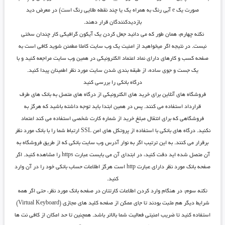
صورت یک e آبی رنگ به همراه یک یا چند نقطه طلایی رنگ است) در معرض دید
بازدیدکنندگان قرار دهند.
نکته چهارم: همان طور که می دانید جعل کردن یک آیکون گرافیکی کار چندان سختی
نیست. در نتیجه اگر میخواهید از امنیت یک وب سایت کاملا مطمئن شوید کافی است به
صفحه کسب و کارهای دارای نماد اعتماد الکترونیکی در همین وب سایت مراجعه کنید و با
یک جست و جوی ساده، از طبقه بندی شدن سایت مورد نظر اطمینان پیدا کنید.
درگاه بانکی را بررسی کنید
فروشگاه های آنلاین برای خرید های الکترونیکی از درگاه های متصل به بانک های طرف
قرارداد استفاده می کنند. پس در همین ابتدا باید توجه داشته باشید که هرگز به
فروشگاهی که برای انتقال مبلغ خرید از شماره کارت شخصی استفاده می کند اعتماد
نکنید. درگاه های بانکی با استفاده از پروتکل های امن SSL ارتباط شما را با بانک مورد نظر
برقرار می کنند. به این ترتیب اگر به نوار آدرس وب سایت بانکی که از طریق فروشگاه به
آن متصل شده اید دقت کنید، در ابتدای آن می بایست عبارت https را مشاهده کنید. اگر
صفحه بانک مورد نظر دارای عبارت http است هرگز اطلاعات حساب بانکی خود را در آن وارد
کنید.
نکته سوم:
در هنگام وارد کردن اطلاعات کارتتان در صفحه بانک مورد نظر، حتی اگر همه
شرایط دیگر هم مثبت بودند تا جای ممکن از صفحه کلید های مجازی (Virtual Keyboard)
استفاده کنید تا ضریب امنیتی فعالیت شما بالاتر باشد. همچنین تا حد امکان از کافی نت ها