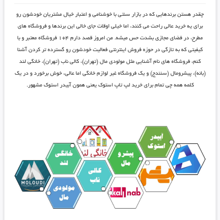
چقدر هستن برندهایی که در بازار سنتی با خوشنامی و اعتبار خیال مشتریان خودشون رو
برای یه خرید عالی راحت می کنند، اما خیلی اوقات جای خالی این برندها و فروشگاه های
مطرح، در فضای مجازی بشدت حس میشه. من امروز قصد دارم ۴+۱ فروشگاه معتبر و با
کیفیتی که به تازگی در حوزه فروش اینترنتی فعالیت خودشون رو گسترده تر کردن آشنا
کنم، فروشگاه های نام آشنایی مثل
مولودی مال
(تهران)،
کالی ناب
(تهران)،
خانگی لند
(بانه)،
پیشرومال
(سنندج) و یک فروشگاه غیر لوازم خانگی اما عالی، خوش برخورد و در یک
کلمه همه چی تمام برای خرید لپ تاپ استوک یعنی همون
آبیدر استوک
مشهور.