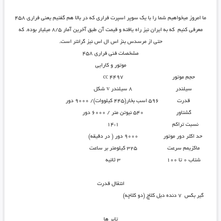
ما امروز میخواهیم شما را با یک سوپر اسپرت فراری که در بالا هم گفتیم یعنی فراری ۴۵۸
معرفی کنیم که به ایران نیز راه یافته و قیمت آن طبق آخرین آمار ۸/۵ میلیار بوده. که
حتی از مرسدس بنز اس ال اس نیز گرانتر است.
مشخصات فنی فراری ۴۵۸
موتور و کارایی
حجم موتور
4497 cc
سیلندر
8 سیلندر v شکل
قدرت
596 اسب بخار(۴۴۵ کیلووات)/ ۹۰۰۰ دور
گشتاور
540 نیوتن متر / ۶۰۰۰ دور
نسبت تراکم
14:1
حد اکثر دور موتور
9000 دور ( در دقیقه)
ماکزیمم سرعت
325 کیلومتر بر ساعت
شتاب ۰ تا ۱۰۰
3 ثانیه
انتقال قدرت
گیر بکس
7 دنده دبل کلاچ (دو کلاچه)
تایر ها