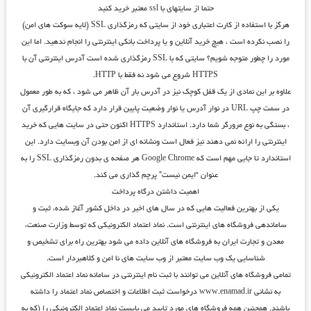
حتما از سایتهای با ssl معتبر خرید کنید
هرگز با استفاده از کارت اعتباری خود از سایتی که رمزگذاری SSL (لایه سوکت های امن)
را نصب نکرده است ، هیچ خرید آنلاین و یا پرداخت بانکی اینترنتی را انجام ندهید. اما این
مورد را چطور متوجه شویم؟ سایتی که با SSL رمزگذاری شده است آدرس اینترنتی آن با
HTTPS شروع می شود نه فقط با HTTP.
علاوه بر این نمادی از یک قفل کوچک نیز در آدرس بار آن ظاهر می شود ، که به طور معمول
در سمت چپ URL در نوار آدرس یا نوار وضعیت پایین قرار دارد که جایگاه قرارگیری آن
، بستگی به نوع مرورگر شما دارد. استاندارد HTTPS اکنون حتی در سایت هایی که خرید
اینترنتی را ارائه نمی دهند نیز فعال است ونشانه ای از امن بودن آن وبسایت دارد. این
استاندارد تا جایی مهم است که Google Chrome هر صفحه ی بدون رمزگذاری SSL را به
عنوان “ایمن نیست” پرچم گذاری می کند.
اهمیت داشتن درگاه پرداخت
یکی از بهترین فعالیت هایی که در سال های اخیر در داخل کشور آغاز شده، ثبت و
ساماندهی فروشگاه های اینترنتی است. نماد اعتماد الکترونیکی که توسط وزارت صنعت،
معدن و تجارت ایران به فروشگاه های آنلاین داده می شود بهترین راه برای تشخیص و
شناسایی یک وب سایت معتبر از وب سایت های نا امن و کلاهبردار است.
تمامی فروشگاه های آنلاین می توانند با ثبت نام اینترنتی در سامانه نماد اعتماد الکترونیکی
به نشانی www.enamad.ir درخواست ثبت اطلاعات و اختصاص نماد اعتماد را داشته
باشند. همچنین همه فروشگاه های مورد تایید می بایست نماد اعتماد الکترونیکی را (که به