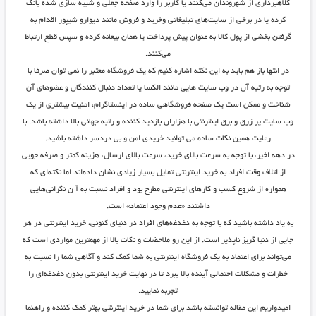
کلاهبرداری از شهروندان می‌کنند یا کاربر را وارد صفحه جعلی و شبیه سازی شده بانک
کرده یا در برخی از سایت‌های تبلیغاتی وخرید و فروش مانند دیوارو شیپور اقدام به
گرفتن بخشی از پول کالا به عنوان پیش پرداخت یا همان بیعانه کرده و سپس قطع ارتباط
می‌کنند.
در انتها باز هم باید به این نکته اشاره کنیم که یک فروشگاه معتبر را نمی توان صرفا با
توجه به رتبه آن در وب سایت هایی مانند الکسا یا تعداد دنبال کنندگان و عضوهای آن
شناخت و ممکن است یک صفحه فروشگاهی ساده در اینستاگرام، امنیت بیشتری از یک
وب سایت پر زرق و برق اینترنتی با هزاران بازدید کننده و رتبه جهانی بالا داشته باشد. با
رعایت همین نکات ساده می توانید خریدی امن و بی دردسر داشته باشید.
در دهه اخیر، با توجه به سرعت بالای خرید، سرعت بالای ارسال، هزینه کمتر و صرفه جویی
از اتلاف وقت افراد به خرید اینترنتی تمایل بسیار زیادی نشان داده‌اند اما نکته‌ای که
همواره از شروع کسب و کارهای اینترنتی مطرح بود و افراد نسبت به آ ن نگرانی‌هایی
داشتند «عدم وجود اعتماد» است.
به یاد داشته باشید که با توجه به دغدغه‌های افراد در دنیای کنونی، خرید اینترنتی در هر
جایی از دنیا گریز ناپذیر است. از این رو ملاحضات و نکات بالا از مهمترین مواردی است که
می‌تواند برای اعتماد به یک فروشگاه اینترنتی به شما کمک کند و آگاهی شما را نسبت به
خطرات و مشکلات احتمالی آینده بالا ببرد تا در نهایت خرید اینترنتی بدون دغدغه‌ای را
تجربه نمایید.
امیدواریم این مقاله توانسته باشد برای شما در خرید اینترنتی بهتر کمک کننده و راهنما