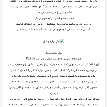
مال، ما را مفتخر کنند و همزمان از هدایا و تخفیفات ویژه سایت اینترنتی لوازم خانگی
مولودی مال برای مشتریان قدیمی استفاده نمایند. آرزوی مولودی مال، کمال رضایت
مشتری عزیز از خرید خود، می‌باشد.
مادح مولودی (مدیر ارشد مولودی مال)
برای مراجعه به سایت مولودی مال میتوانید از آدرس زیر استفاده نمایید:
آدرس وبسایت رسمی گروه مولودی مال:
https://moloudimall.com/
لوگو مولودی مال
فروشگاه اینترنتی کالای ناب خانگی، کالی ناب Kalinab
فروشگاه
کالی ناب
در سالهای گذشته به عنوان یکی از تامین کنندگان بازار همواره بر سر
زبان‌ها بوده است، این شرکت فعالیت خود در حوزه لوازم خانگی را از سال ۲۰۱۸ با
واردات محصولات با کیفیت دیجیتال شروع کرد. محصولاتی عمدتا با برند های اپل،
شیائومی، انکرو… سیاست این شرکت از همان ابتدا بر این اصل بوده است که لیاقت
مشتری کالی ناب خرید یک محصول با کیفیت و رضایت بخش است و نه هر کلایی با هر
قیمیتی.
اهداف چهارگانه کالی ناب « فروش کالای اورجینال» – «ارسال به موقع کالا» – «برخورداری
از قیمت رقابتی» و «خدمات پس از فروش مناسب» می‌باشد. طبیعی است زمانی که هدف