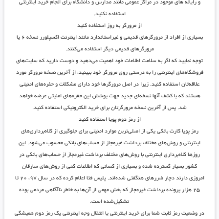
و رایانه های موجود در مراکز عمومی مانند مدارس و دانشگاه برای انجام خرید اینترنتی
استفاده نکنید.
از مرورگر به روز استفاده کنید
بسیاری از افراد از مرورگرهای قدیمی و غیراستاندارد مانند اینترنت اکسپلورر نسخه ۶ یا
مرورگرهای قدیمی دیگر استفاده می‌کنند.
توجه نمایید که اگر به سلامت اطلاعات خود اهمیت می‌دهید و دوست دارید که سایت‌های
فروشگاه‌های اینترنتی را به درستی روی مرورگر خود ببینید، از آخرین نسخه مرورگر مورد
علاقه‌تان استفاده کنید. زیرا در اصل مرورگرها خود دارای مشکلات و حفره‌های امنیتی
هستند که با کشف آنها نسخه‌ای جدید جهت پوشش این حفره‌های امنیتی عرضه خواهد
شد. پس از آخرین نسخه مرورگرتان برای خرید الکترونیکی استفاده کنید.
از رمز دوم پویا استفاده کنید
رمز پویا کارت بانکی یکی از اصلی‌ترین موارد امنیتی برای جلوگیری از کلاه‌برداری‌های
اینترنتی و روش‌های مختلف برداشت غیرمجاز از حساب‌های بانکی محسوب می‌شود. این
روز‌ها کلاه‌برداری اینترنتی با روش‌های مختلف برداشت غیرمجاز از حساب‌های بانکی در
کشور بسیار گسترده شده و بسیاری از کسانی که اطلاعات کمی از روش‌های سارقان
امروزی دارند دچار ضرر‌های هنگفتی شده‌اند. پلیس فتا اعلام کرده که در سال ۹۷، ۲۰ تا
۲۵ هزار پرونده برداشت غیرمجاز که بخش مهمی از آن‌ها به خاطر ناآگاهی مردمی بوده
تشکیل‌شده است.
در وضعیت رمز ثابت شما برای خرید اینترنتی یا انتقال وجه اینترنتی یک رمز دوم همیشگی