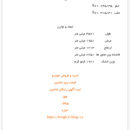
جلو
245/35 R20
عقب
305/30 R20
ابعاد و اوازن
طول
4571 میلی متر
عرض
1951 میلی متر
ارتفاع
1203 میلی متر
فاصله بین محور ها
2650 میلی متر
وزن خشک
1920 کیلو گرم
خرید و فروش خودرو
قیمت روز ماشین
ثبت آگهی رایگان ماشین
بوق
وبلاگ
اجاره
https://boogh.ir/blog/18