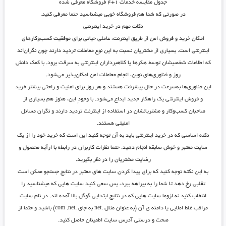
جدول مقایسه خدمات ۱+۴ فروشگاه معرفی شده
در صورتی که شما هم فروشگاه خوبی میشناسید حتما معرفی کنید.
نکات مهم در خرید اینترنتی
امکان خرید و فروش امن از طریق اینترنت، عاملی حیاتی برای موفقیت کسب‌وکارهای
اینترنتی است. بسیاری از مشتریان نسبت به این نوع معاملات تردید دارند چون نگران‌اند
که اطلاعات شخصیشان توسط هکرها یا کلاهبرداران اینترنتی به سرقت برود. با کمک دانش
روز و فناوری‌های نوین، انجام معاملات امن امکان‌پذیر می‌شود.
این فناوری‌ها به‌سرعت در حال پیشرفت‌ هستند و هر روز برای امنیت و راحتی بیشتر خرید
و فروش اینترنتی یک راهکار جدید ابداع می‌شود. با وجودِ این، هنوز هم بسیاری از
صاحبان کسب‌وکار و مشتریانشان در استفاده از اینترنت تردید دارند و نگران مسائل
امنیتی هستند.
نکته اساسی که در خرید اینترنتی باید به آن توجه کنید این است که خرید خود را از یک
سایت معتبر و خوش سابقه انجام دهید. حتما نظرات کاربران در رابطه با ارآیه محصول و
رضایت مشتریان را در نظر بگیرید.
به این نکته توجه کنید که برای پیدا کردن سایت های معتبر در نتایج جستجو ممکن است
تقلبی رخ دهد تا شما را به بیراهه ببرد، پس سعی کنید سایت هایی که میشناسید را
انتخاب کنید نه لزوما سایت هایی که در نتایج ابتدایی گوگل بالا آمده اند. در نام سایت
مراقب غلط املایی یا دامنه ی آن (به عنوان مثال .net به جای .com .net) باشید و حتما از
صحت و درستی آدرس سایت اطمینان حاصل کنید.