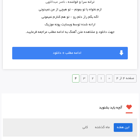
ترانه سرا و خواننده :
ناصر عبداللهی
ازم نخواه با تو بمونم – تو هیچی از من نمیدونی
اگه بگم راز دلم رو – تو هم کنارم نمیمونی
ارائه شده توسط وبسایت پونه موزیک
جهت دانلود و مشاهده متن آهنگ به ادامه مطلب مراجعه فرمایید.
ادامه مطلب + دانلود
صفحه 4 از 4
«
1
2
3
4
آنچه باید بشنوید
این هفته
ماه گذشته
کلی