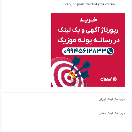
Sorry, no posts matched your criteria.
خرید بک لینک ارزان
خرید بک لینک معتبر