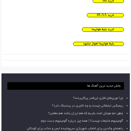
خرید کالا
خرید BCAA
خرید بلیط هواپیما
بلیط هواپیما اهواز مشهد
بخش جدید ترین آهنگ ها
چرا توری‌های فلزی این‌قدر پرکاربردند؟
ریمیکس تبلیغاتی چیست و چه تاثیری در برندینگ دارد؟
چطور جم موبایل لجند بخریم که هم ارزان باشد هم مطمئن؟
آلومینیوم ضایعات چیست؟ | همه چیز درباره آلومینیوم دست دوم
راهنمای والدین برای انتخاب شهربازی سرپوشیده ایمن و جذاب برای کودکان