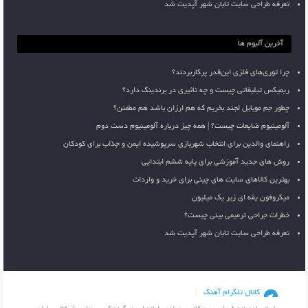
تعرفه طراحی سایت تابان شهر آپدیت شد
آخرین آلبوم ها
چرا توری‌های فلزی این‌قدر پرکاربردند؟
ریمیکس تبلیغاتی چیست و چه تاثیری در برندینگ دارد؟
چطور جم موبایل لجند بخریم که هم ارزان باشد هم مطمئن؟
آلومینیوم ضایعات چیست؟ | همه چیز درباره آلومینیوم دست دوم
راهنمای والدین برای انتخاب شهربازی سرپوشیده ایمن و جذاب برای کودکان
روش های جدید آموزشی برای پایه ششم ابتدایی
بهترین کالاهای سایت های چینی برای خرید و واردات
میکروفون یقه ای زیر یک میلیون
خطرات جراحی ترمیمی بینی چیست؟
تعرفه طراحی سایت تابان شهر آپدیت شد
کانال تلگرام آهنگ