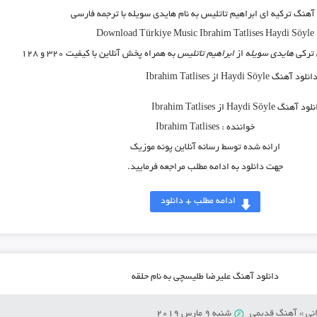
 آهنگ ترکیه ای ابراهیم تاتلیس
به نام
هایدی سویله
با ترجمه فارسی
Download
Türkiye Music
Ibrahim Tatlises Haydi Söyle
 ترکی
هایدی سویله
از
ابراهیم تاتلیس
به همراه پخش آنلاین با کیفیت ۳۲۰ و ۱۲۸
 آهنگ Haydi Söyle از Ibrahim Tatlises
خواننده :
Ibrahim Tatlises
ارائه شده توسط رسانه آنلاین پونه موزیک
جهت دانلود به ادامه مطلب مراجعه فرمایید.
ادامه مطلب + دانلود
دانلود آهنگ علیرضا طلیسچی به نام حلقه
نی
»
آهنگ قدیمی
شنبه 9 مارس 2019