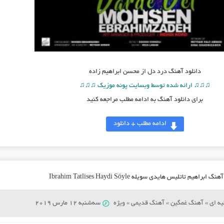
دانلود آهنگ
درد دل از محسن ابراهیم زاده
♫♫♫ ارائه شده توسط وبسایت پونه موزیک ♫♫♫
برای دانلود آهنگ به ادامه مطلب مراجعه کنید
ادامه مطلب + دانلود
 ابراهیم تاتلیس هایدی سویله Ibrahim Tatlises Haydi Söyle
ه ای
»
آهنگ غمگین
»
آهنگ قدیمی
»
ویژه
سه‌شنبه 12 مارس 2019