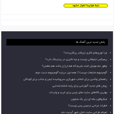
بلیط هواپیما اهواز مشهد
بخش جدید ترین آهنگ ها
چرا توری‌های فلزی این‌قدر پرکاربردند؟
ریمیکس تبلیغاتی چیست و چه تاثیری در برندینگ دارد؟
چطور جم موبایل لجند بخریم که هم ارزان باشد هم مطمئن؟
آلومینیوم ضایعات چیست؟ | همه چیز درباره آلومینیوم دست دوم
راهنمای والدین برای انتخاب شهربازی سرپوشیده ایمن و جذاب برای کودکان
روش های جدید آموزشی برای پایه ششم ابتدایی
بهترین کالاهای سایت های چینی برای خرید و واردات
میکروفون یقه ای زیر یک میلیون
خطرات جراحی ترمیمی بینی چیست؟
تعرفه طراحی سایت تابان شهر آپدیت شد