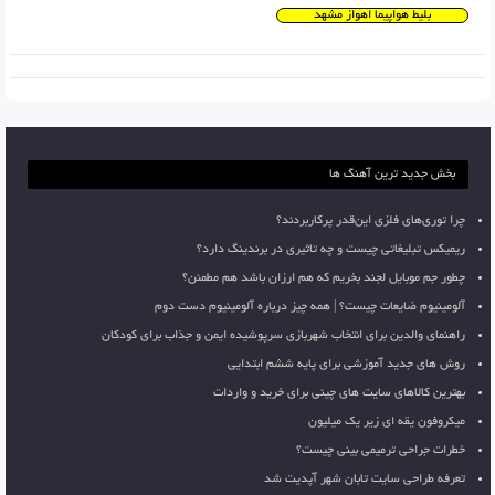
بلیط هواپیما اهواز مشهد
بخش جدید ترین آهنگ ها
چرا توری‌های فلزی این‌قدر پرکاربردند؟
ریمیکس تبلیغاتی چیست و چه تاثیری در برندینگ دارد؟
چطور جم موبایل لجند بخریم که هم ارزان باشد هم مطمئن؟
آلومینیوم ضایعات چیست؟ | همه چیز درباره آلومینیوم دست دوم
راهنمای والدین برای انتخاب شهربازی سرپوشیده ایمن و جذاب برای کودکان
روش های جدید آموزشی برای پایه ششم ابتدایی
بهترین کالاهای سایت های چینی برای خرید و واردات
میکروفون یقه ای زیر یک میلیون
خطرات جراحی ترمیمی بینی چیست؟
تعرفه طراحی سایت تابان شهر آپدیت شد