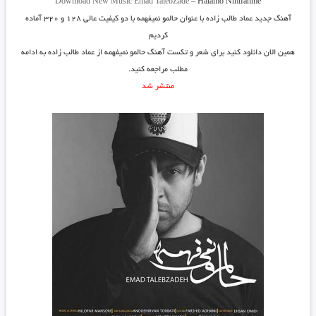
Download New Music
Emad TalebZade
–
Halamo Nmifahme
آهنگ جدید
عماد طالب زاده
با عنوان
حالمو نمیفهمه
با دو کیفیت عالی ۱۲۸ و ۳۲۰ آماده
کردیم
همین الان دانلود کنید برای شعر و تکست آهنگ حالمو نمیفهمه از عماد طالب زاده به ادامه
مطلب مراجعه کنید.
منتشر شد