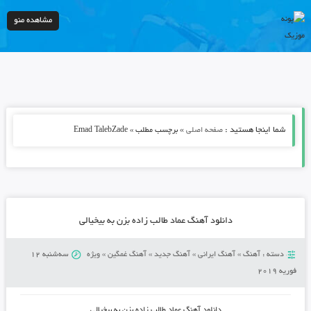
مشاهده منو
شما اینجا هستید :
»
صفحه اصلی
برچسب مطلب » Emad TalebZade
دانلود آهنگ عماد طالب زاده بزن به بیخیالی
دسته :
آهنگ
»
آهنگ ایرانی
»
آهنگ جدید
»
آهنگ غمگین
»
ویژه
سه‌شنبه 12
فوریه 2019
دانلود آهنگ عماد طالب زاده بزن به بیخیالی