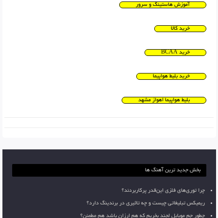
آموزش هاستینگ و سرور
خرید کالا
خرید BCAA
خرید بلیط هواپیما
بلیط هواپیما اهواز مشهد
بخش جدید ترین آهنگ ها
چرا توری‌های فلزی این‌قدر پرکاربردند؟
ریمیکس تبلیغاتی چیست و چه تاثیری در برندینگ دارد؟
چطور جم موبایل لجند بخریم که هم ارزان باشد هم مطمئن؟