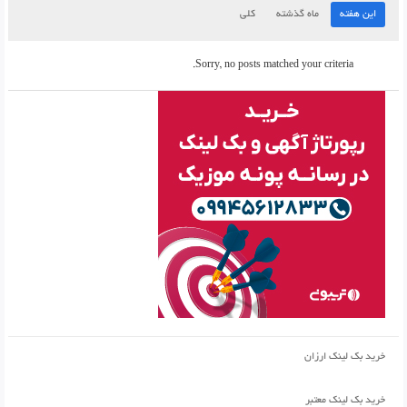
این هفته
ماه گذشته
کلی
Sorry, no posts matched your criteria.
خرید بک لینک ارزان
خرید بک لینک معتبر