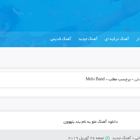
ر
آهنگ ترکیه ای
آهنگ جدید
آهنگ قدیمی
لی
»
برچسب مطلب » Melo Band
دانلود آهنگ ملو به نام بند بتهوون
نی
»
آهنگ جدید
جمعه 26 آوریل 2019