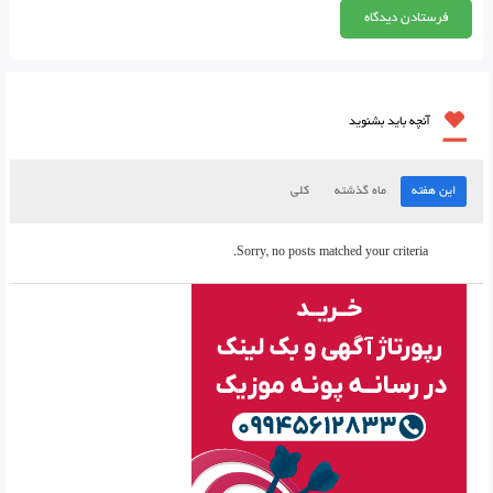
آنچه باید بشنوید
این هفته
ماه گذشته
کلی
Sorry, no posts matched your criteria.