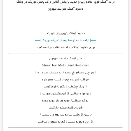
ارائه آهنگ فوق العاده زیبا و جدید با پخش آنلاین و کد پخش موزیک در وبلاگ
دانلود آهنگ ملو بند بتهوون
دانلود آهنگ
بتهوون از ملو بند
—–| ارائه شده توسط وبسایت پونه موزیک |—–
برای دانلود آهنگ به ادامه مطلب مراجعه کنید
متن آهنگ ملو بند بتهوون
Music Text Melo Band Beethoven
♪ هر چی دستام یخ بسته ♪ تو دستات تب داره ♪
حرفات شیرینه چون♪ قلبت طعم داره
از رنگ چشمات ♪ بگم یا فرم گونت
♪ تو موزه ساختی از این عکسای صورت ♪
تو که میبافی♪ موتو هر بار دونه دونه
ضربان قلبم میشه ♪ارکستر
♪ ببین از وقتی نت به نت بهم دل بستی ♪
از این دیوونه دست♪ کم یه بتهوون ساختی