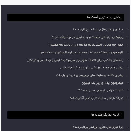
بخش جدید ترین آهنگ ها
چرا توری‌های فلزی این‌قدر پرکاربردند؟
ریمیکس تبلیغاتی چیست و چه تاثیری در برندینگ دارد؟
چطور جم موبایل لجند بخریم که هم ارزان باشد هم مطمئن؟
آلومینیوم ضایعات چیست؟ | همه چیز درباره آلومینیوم دست دوم
راهنمای والدین برای انتخاب شهربازی سرپوشیده ایمن و جذاب برای کودکان
روش های جدید آموزشی برای پایه ششم ابتدایی
بهترین کالاهای سایت های چینی برای خرید و واردات
میکروفون یقه ای زیر یک میلیون
خطرات جراحی ترمیمی بینی چیست؟
تعرفه طراحی سایت تابان شهر آپدیت شد
آخرین موزیک ویدئو ها
چرا توری‌های فلزی این‌قدر پرکاربردند؟