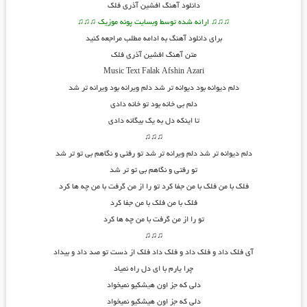
دانلود آهنگ
افشین آذری فلک
♫♫♫ ارائه شده توسط وبسایت پونه موزیک ♫♫♫
برای دانلود آهنگ به ادامه مطلب مراجعه کنید
متن آهنگ
افشین آذری فلک
Music Text
Falak
Afshin Azari
دلم دیوانه بود دیوانه تر شد دلم ویرانه بود ویرانه تر شد
دلم بی خانه بود تو خانه دادی
تا اینکه دل به یک بیگانه دادی
♫♫♫
دلم دیوانه تر شد دلم ویرانه تر شد تو رفتی و نگاهم بی تو تر شد
تو رفتی و نگاهم بی تو تر شد
فلک با من فلک با من جفا کرد تو را از من گرفت با من چه ها کرد
فلک با من فلک با من جفا کرد
تو را از من گرفت با من چه ها کرد
♫♫♫
آی فلک داد و فلک داد و فلک داد فلک از دست تو صد داد و بیداد
چرا یارم با ای دل راه نمیاد
دلی که جز اون ه
ی
شکیو نمیخواد
دلی که جز اون هیشکیو نمیخواد