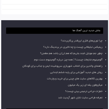
بخش جدید ترین آهنگ ها
چرا توری‌های فلزی این‌قدر پرکاربردند؟
ریمیکس تبلیغاتی چیست و چه تاثیری در برندینگ دارد؟
چطور جم موبایل لجند بخریم که هم ارزان باشد هم مطمئن؟
آلومینیوم ضایعات چیست؟ | همه چیز درباره آلومینیوم دست دوم
راهنمای والدین برای انتخاب شهربازی سرپوشیده ایمن و جذاب برای کودکان
روش های جدید آموزشی برای پایه ششم ابتدایی
بهترین کالاهای سایت های چینی برای خرید و واردات
میکروفون یقه ای زیر یک میلیون
خطرات جراحی ترمیمی بینی چیست؟
تعرفه طراحی سایت تابان شهر آپدیت شد