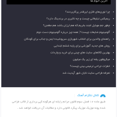
آخرین آلبوم ها
چرا توری‌های فلزی این‌قدر پرکاربردند؟
ریمیکس تبلیغاتی چیست و چه تاثیری در برندینگ دارد؟
چطور جم موبایل لجند بخریم که هم ارزان باشد هم مطمئن؟
آلومینیوم ضایعات چیست؟ | همه چیز درباره آلومینیوم دست دوم
راهنمای والدین برای انتخاب شهربازی سرپوشیده ایمن و جذاب برای کودکان
روش های جدید آموزشی برای پایه ششم ابتدایی
بهترین کالاهای سایت های چینی برای خرید و واردات
میکروفون یقه ای زیر یک میلیون
خطرات جراحی ترمیمی بینی چیست؟
تعرفه طراحی سایت تابان شهر آپدیت شد
کانال تلگرام آهنگ
طـبق ماده 12 فصل سوم قانون جرائم رایانه ای هرگونه کپی برداری از قالب طراحی
شده پونه موزیک موزیک پیگرد قانونی دارد و مطالبات آن دریافت خواهد شد .