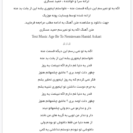
ترانه سرا و خواننده : حمید عسکری
اگه به تو نمیرسم این دیگه قسمت منه – نخواستم اینجوری بشه این از بخت بد منه
ارائه شده توسط وبسایت پونه موزیک
جهت دانلود و مشاهده متن آهنگ به ادامه مطلب مراجعه فرمایید.
متن آهنگ اگه به تو نمیرسم حمید عسگری
Text Music Age Be To Nemiresam Hamid Askari
♫
♫
♫
اگه به تو نمی رسم این دیگه قسمت منه
نخواستم اینجوری بشه این از بخت بد منه
قدر یه دنیا غم دارم اگه نبینمت یه روز
چطور دلت اومد بری ؟ عاشق چشمهاتم هنوز
فکر نمی کردم که یه روز اینجوری تحقیر بشم
به جرم دوست داشتن تو اینجوری تنبیه بشم
قدر یه دنیا غم دارم اگه نبینمت یه روز
چطور دلت اومد بری ؟ عاشق چشمهاتم هنوز
دار و ندارمو می دم ولی چشمهاتو نبند
دار و ندار من تویی به گریه های من نخند
از همه دنیا من فقط دلخوش تو بودم ولی
دلخوشی تو نبودم دوستم نداشتی یه کمی