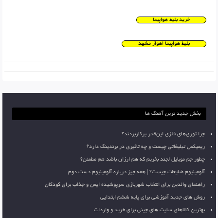
خرید بلیط هواپیما
بلیط هواپیما اهواز مشهد
بخش جدید ترین آهنگ ها
چرا توری‌های فلزی این‌قدر پرکاربردند؟
ریمیکس تبلیغاتی چیست و چه تاثیری در برندینگ دارد؟
چطور جم موبایل لجند بخریم که هم ارزان باشد هم مطمئن؟
آلومینیوم ضایعات چیست؟ | همه چیز درباره آلومینیوم دست دوم
راهنمای والدین برای انتخاب شهربازی سرپوشیده ایمن و جذاب برای کودکان
روش های جدید آموزشی برای پایه ششم ابتدایی
بهترین کالاهای سایت های چینی برای خرید و واردات