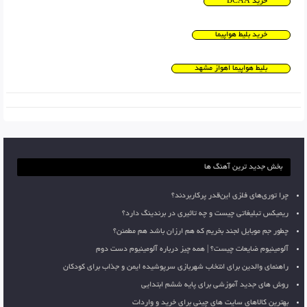
خرید BCAA
خرید بلیط هواپیما
بلیط هواپیما اهواز مشهد
بخش جدید ترین آهنگ ها
چرا توری‌های فلزی این‌قدر پرکاربردند؟
ریمیکس تبلیغاتی چیست و چه تاثیری در برندینگ دارد؟
چطور جم موبایل لجند بخریم که هم ارزان باشد هم مطمئن؟
آلومینیوم ضایعات چیست؟ | همه چیز درباره آلومینیوم دست دوم
راهنمای والدین برای انتخاب شهربازی سرپوشیده ایمن و جذاب برای کودکان
روش های جدید آموزشی برای پایه ششم ابتدایی
بهترین کالاهای سایت های چینی برای خرید و واردات