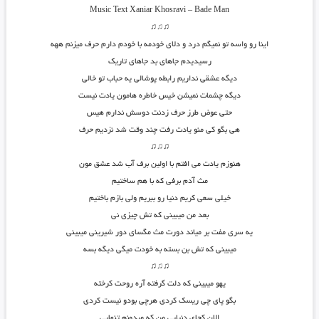
Music Text Xaniar Khosravi – Bade Man
♫
♫
♫
اینا رو واسه تو نمیگم درد و دلای خودمه با خودم دارم حرف میزنم ههه
رسیدیدم جاهای بد جاهای تاریک
دیگه عشقی نداریم رابطه پوشالی یه حباب تو خالی
دیگه چشمات نمیشن خیس خاطره هامون یادت نیست
حتی عوض طرز حرف زدنت دوسش ندارم هیس
هی بگو کی منو یادت رفت چند وقت شد نزدیم حرف
♫
♫
♫
هنوزم یادت می افتم با اولین برف آب شد عشق مون
مث آدم برفی که با هم ساختیم
خیلی سعی کریم دنیا رو ببریم ولی بازم باختیم
بعد من میبینی که تش چیزی نی
یه سری مفت بر میاند دورت مث مگسای دور شیرینی میبینی
میبینی که تش بن بسته به خودت میگی دیگه بسه
♫
♫
♫
یهو میبینی که دلت گرفته آره روحت کرخته
بگو پای چی ریسک کردی هرچی بودو نیست کردی
الان کجای دنیایی من که میدونم تنهایی