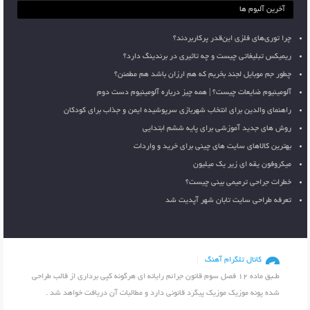
آخرین آلبوم ها
چرا توری‌های فلزی این‌قدر پرکاربردند؟
ریمیکس تبلیغاتی چیست و چه تاثیری در برندینگ دارد؟
چطور جم موبایل لجند بخریم که هم ارزان باشد هم مطمئن؟
آلومینیوم ضایعات چیست؟ | همه چیز درباره آلومینیوم دست دوم
راهنمای والدین برای انتخاب شهربازی سرپوشیده ایمن و جذاب برای کودکان
روش های جدید آموزشی برای پایه ششم ابتدایی
بهترین کالاهای سایت های چینی برای خرید و واردات
میکروفون یقه ای زیر یک میلیون
خطرات جراحی ترمیمی بینی چیست؟
تعرفه طراحی سایت تابان شهر آپدیت شد
کانال تلگرام آهنگ
طـبق ماده 12 فصل سوم قانون جرائم رایانه ای هرگونه کپی برداری از قالب طراحی
شده پونه موزیک موزیک پیگرد قانونی دارد و مطالبات آن دریافت خواهد شد .