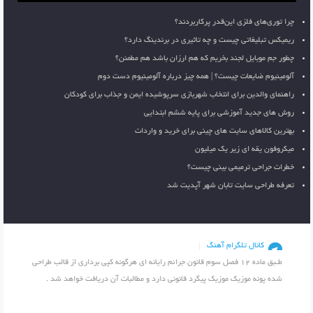
چرا توری‌های فلزی این‌قدر پرکاربردند؟
ریمیکس تبلیغاتی چیست و چه تاثیری در برندینگ دارد؟
چطور جم موبایل لجند بخریم که هم ارزان باشد هم مطمئن؟
آلومینیوم ضایعات چیست؟ | همه چیز درباره آلومینیوم دست دوم
راهنمای والدین برای انتخاب شهربازی سرپوشیده ایمن و جذاب برای کودکان
روش های جدید آموزشی برای پایه ششم ابتدایی
بهترین کالاهای سایت های چینی برای خرید و واردات
میکروفون یقه ای زیر یک میلیون
خطرات جراحی ترمیمی بینی چیست؟
تعرفه طراحی سایت تابان شهر آپدیت شد
کانال تلگرام آهنگ
طـبق ماده 12 فصل سوم قانون جرائم رایانه ای هرگونه کپی برداری از قالب طراحی
شده پونه موزیک موزیک پیگرد قانونی دارد و مطالبات آن دریافت خواهد شد .