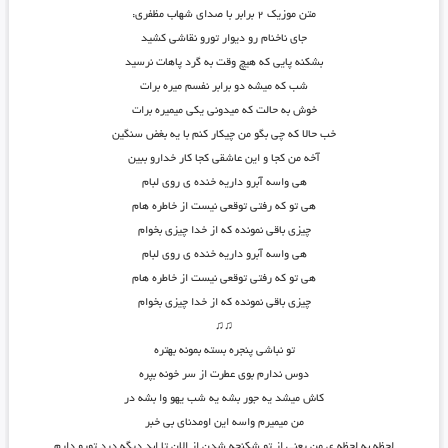
متن موزیک ۲ برابر با صدای شهاب مظفری:
جای ناخنام رو دیوار تورو نقاشی کشید
بشکنه پایی که هیچ وقت به گرد پاهات نرسید
شب که میشه دو برابر نفسم میره برات
خوش به حالت که میدونی یکی میمیره برات
خب حالا که چی بگو من چیکار کنم با یه بغض سنگین
آخه من کجا و این عاشقی کجا کار خدارو ببین
هی واسه آبرو داریه خنده ی روی لبام
هی تو که رفتی توقعی نیست از خاطره هام
چیزی باقی نمونده که از خدا چیزی بخوام
هی واسه آبرو داریه خنده ی روی لبام
هی تو که رفتی توقعی نیست از خاطره هام
چیزی باقی نمونده که از خدا چیزی بخوام
♫♫
تو نباشی پنجره بسته بمونه بهتره
دوس ندارم بوی عطرت از سر خونه بپره
کاش میشد یه جور بشه یه شب یهو وا بشه در
من میمیرم واسه این اومدنای بی خبر
لحظه به لحظه ی من یعنی از تو شکنجه شدن از الان تا ابد دیگه درد تورو دارم