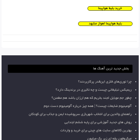
خرید بلیط هواپیما
بلیط هواپیما اهواز مشهد
بخش جدید ترین آهنگ ها
چرا توری‌های فلزی این‌قدر پرکاربردند؟
ریمیکس تبلیغاتی چیست و چه تاثیری در برندینگ دارد؟
چطور جم موبایل لجند بخریم که هم ارزان باشد هم مطمئن؟
آلومینیوم ضایعات چیست؟ | همه چیز درباره آلومینیوم دست دوم
راهنمای والدین برای انتخاب شهربازی سرپوشیده ایمن و جذاب برای کودکان
روش های جدید آموزشی برای پایه ششم ابتدایی
بهترین کالاهای سایت های چینی برای خرید و واردات
میکروفون یقه ای زیر یک میلیون