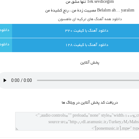
Tek sevdiceğim تنها عشق من
Belalım ah… yaralım مصیبت زدۀ من ، رنج کشیدۀ من
دانلود همه آهنگ های ترکیه ای ماهسون
دانلود آهنگ با کيفيت 320
دانلود آهنگ با کيفيت 128
پخش آنلاين
دريافت کد پخش آنلاين در وبلاگ ها