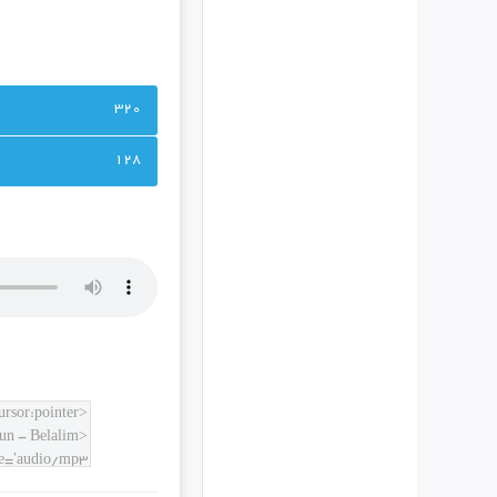
320
128