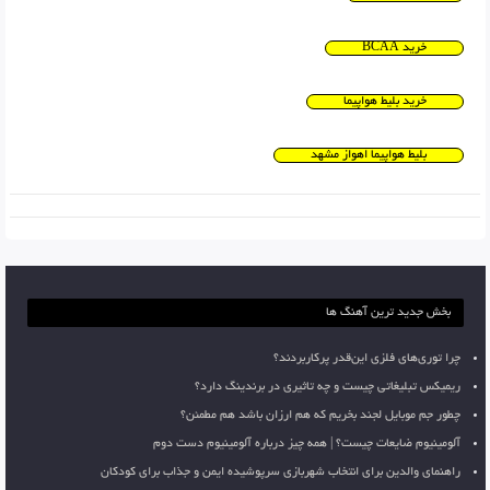
خرید BCAA
خرید بلیط هواپیما
بلیط هواپیما اهواز مشهد
بخش جدید ترین آهنگ ها
چرا توری‌های فلزی این‌قدر پرکاربردند؟
ریمیکس تبلیغاتی چیست و چه تاثیری در برندینگ دارد؟
چطور جم موبایل لجند بخریم که هم ارزان باشد هم مطمئن؟
آلومینیوم ضایعات چیست؟ | همه چیز درباره آلومینیوم دست دوم
راهنمای والدین برای انتخاب شهربازی سرپوشیده ایمن و جذاب برای کودکان