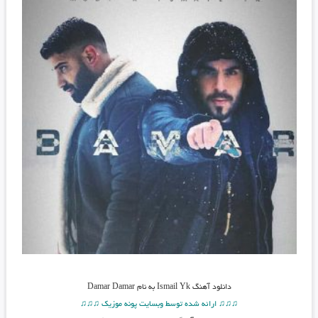
دانلود آهنگ
Ismail Yk به نام Damar Damar
♫♫♫ ارائه شده توسط وبسایت پونه موزیک ♫♫♫