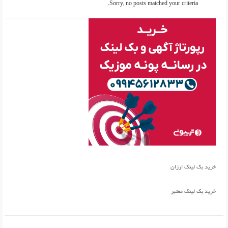
Sorry, no posts matched your criteria.
خرید بک لینک ارزان
خرید بک لینک معتبر