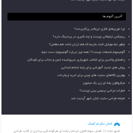
آخرین آلبوم ها
چرا توری‌های فلزی این‌قدر پرکاربردند؟
ریمیکس تبلیغاتی چیست و چه تاثیری در برندینگ دارد؟
چطور جم موبایل لجند بخریم که هم ارزان باشد هم مطمئن؟
آلومینیوم ضایعات چیست؟ | همه چیز درباره آلومینیوم دست دوم
راهنمای والدین برای انتخاب شهربازی سرپوشیده ایمن و جذاب برای کودکان
روش های جدید آموزشی برای پایه ششم ابتدایی
بهترین کالاهای سایت های چینی برای خرید و واردات
میکروفون یقه ای زیر یک میلیون
خطرات جراحی ترمیمی بینی چیست؟
تعرفه طراحی سایت تابان شهر آپدیت شد
کانال تلگرام آهنگ
طـبق ماده 12 فصل سوم قانون جرائم رایانه ای هرگونه کپی برداری از قالب طراحی