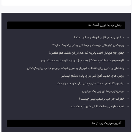
بخش جدید ترین آهنگ ها
چرا توری‌های فلزی این‌قدر پرکاربردند؟
ریمیکس تبلیغاتی چیست و چه تاثیری در برندینگ دارد؟
چطور جم موبایل لجند بخریم که هم ارزان باشد هم مطمئن؟
آلومینیوم ضایعات چیست؟ | همه چیز درباره آلومینیوم دست دوم
راهنمای والدین برای انتخاب شهربازی سرپوشیده ایمن و جذاب برای کودکان
روش های جدید آموزشی برای پایه ششم ابتدایی
بهترین کالاهای سایت های چینی برای خرید و واردات
میکروفون یقه ای زیر یک میلیون
خطرات جراحی ترمیمی بینی چیست؟
تعرفه طراحی سایت تابان شهر آپدیت شد
آخرین موزیک ویدئو ها