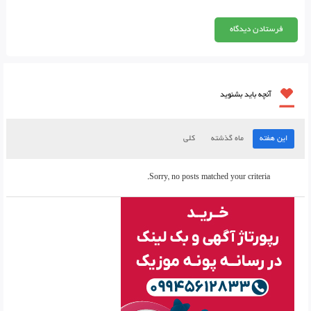
آنچه باید بشنوید
این هفته
ماه گذشته
کلی
Sorry, no posts matched your criteria.