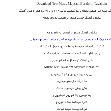
Download New Music Meysam Ebrahimi Tavahom
نگ
میثم ابراهیمی توهم
با دو کیفیت عالی ۱۲۸ و ۳۲۰ به همراه متن آهنگ
دانلود آهنگ جد
ی
د
میثم ابراهیمی
به نام
توهم
دانلود آهنگ میثم ابراهیمی به نام توهم
انه و موزیک : ملودی بند ؛ تنظیم و میکس و مستر : مسعود جهانی
♫♫♫ ارائه شده توسط وبسایت پونه موزیک ♫♫♫
برای دانلود آهنگ به ادامه مطلب مراجعه کنید
متن آهنگ توهم از میثم ابراهیمی
Music Text
Tavahom
Meysam Ebrahimi
بی رحمی با دل من و تو نمی فهمی
نه دیگه حال منو میمیرم
بگی پیش کی خوب حالت
یه خیابون یاد تو زیر نم بارون و
داره میکشه منه داغون و
تو که نیست عینه خیالت