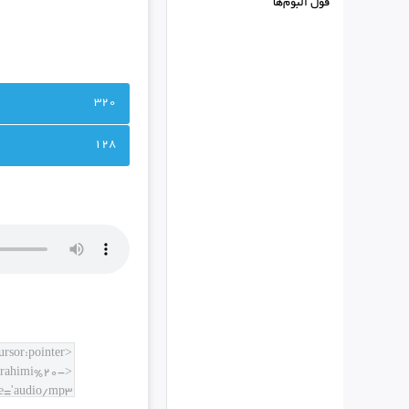
فول البوم‌ها
320
128