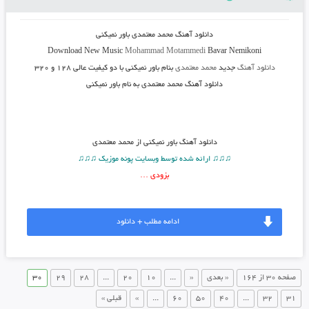
دانلود آهنگ محمد معتمدی باور نمیکنی
Download New Music
Mohammad Motammedi
Bavar Nemikoni
دانلود آهنگ
جدید
محمد معتمدی
بنام باور نمیکنی
با دو کیفیت عالی ۱۲۸ و ۳۲۰
دانلود آهنگ محمد معتمدی به نام باور نمیکنی
دانلود آهنگ
باور نمیکنی از محمد معتمدی
♫♫♫ ارائه شده توسط وبسایت پونه موزیک ♫♫♫
بزودی …
ادامه مطلب + دانلود
صفحه 30 از 164
« بعدی
«
...
10
20
...
28
29
30
31
32
...
40
50
60
...
»
قبلی »