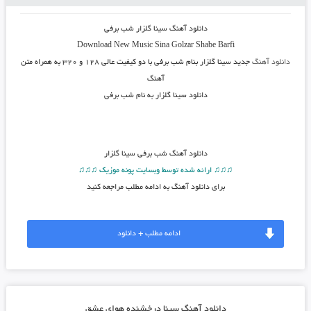
دانلود آهنگ
سینا گلزار شب برفی
Download New Music
Sina Golzar Shabe Barfi
دانلود آهنگ
جدید سینا گلزار بنام شب برفی
با دو کیفیت عالی ۱۲۸ و ۳۲۰ به همراه متن
آهنگ
دانلود سینا گلزار به نام شب برفی
دانلود آهنگ
شب برفی سینا گلزار
♫♫♫ ارائه شده توسط وبسایت پونه موزیک ♫♫♫
برای دانلود آهنگ به ادامه مطلب مراجعه کنید
ادامه مطلب + دانلود
دانلود آهنگ سینا درخشنده هوای عشق