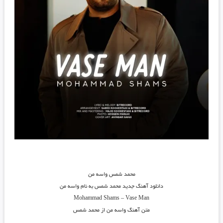
محمد شمس واسه من
دانلود آهنگ جدید
محمد شمس
به نام
واسه من
Mohammad Shams
–
Vase Man
متن آهنگ واسه من از محمد شمس