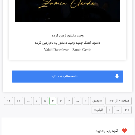
وحید دانشور زمین گرده
دانلود آهنگ جدید
وحید دانشور
به نام
زمین گرده
Vahid Daneshvar
–
Zamin Gerde
ادامه مطلب + دانلود
صفحه 4 از 164
« بعدی
«
...
2
3
4
5
6
...
10
20
30
...
»
قبلی »
آنچه باید بشنوید