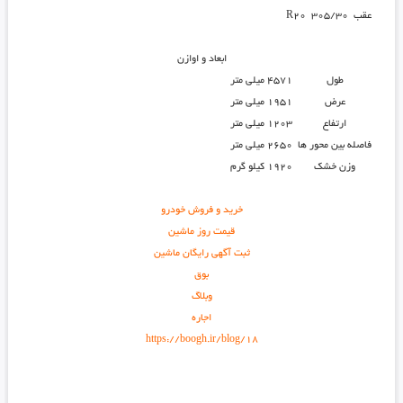
عقب
305/30 R20
ابعاد و اوازن
طول
4571 میلی متر
عرض
1951 میلی متر
ارتفاع
1203 میلی متر
فاصله بین محور ها
2650 میلی متر
وزن خشک
1920 کیلو گرم
خرید و فروش خودرو
قیمت روز ماشین
ثبت آگهی رایگان ماشین
بوق
وبلاگ
اجاره
https://boogh.ir/blog/18
https://maps.google.bs/url?