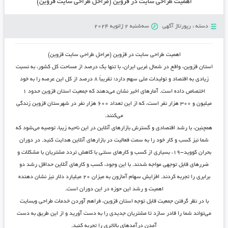
اهمیت طراحی سایت در قزوین (مراحل طراحی سایت قزوین)
دسته :
رپورتاژ آگهی
سه‌شنبه 2 ژانویه 2024
اهمیت طراحی سایت در قزوین (مراحل طراحی سایت قزوین)
استان قزوین، واقع در شمال غربی ایران، با تنها یک درصد از مساحت کل کشور، به نسبت
زیادی به اقتصاد و تولیدات ملی سهم دارد؛ تقریباً ۸ درصد از کل این عرصه را به خود
اختصاص داده است. آمارهای اخیر نشان می‌دهند که جمعیت استان قزوین حدود ۱
میلیون و ۳۰۰ هزار نفر است، که از این تعداد ۶۰۰ هزار نفر در شهرستان قزوین زندگی
می‌کنند.
همچنین، با رشد اقتصادی و گسترش بازارهای آنلاین در این ناحیه زیبا، توصیه می‌شود که
شما نیز کسب و کار خود را به سمت فعالیت در بازارهای آنلاین هدایت کنید. در دوران
بحران کووید-۱۹، بسیاری از کسب و کارهای سنتی با کاهش تردد مشتریان با مشکلات و
ضررهای قابل توجهی مواجه شدند. با این وجود، کسب و کارهای آنلاین حداقل رشد دو
برابری را تجربه کردند. افزایش سهام آمازون به میزان ۲۰ میلیارد دلار نیز نشان دهنده
اهمیت و رشد این حوزه در این دوران است.
با در نظر گرفتن جمعیت قابل توجه استان قزوین، فراهم آوردن خدمات طراحی وبسایت
می‌تواند شما را قادر سازد تا مشتریان جدیدی را به دست آورید و از این طریق به دست
آمدن درآمدهای بالاتری را تجربه کنید.