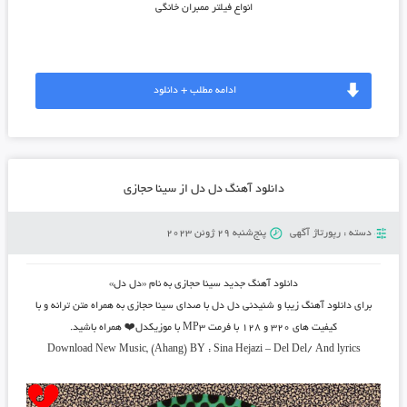
انواع فیلتر ممبران خانگی
ادامه مطلب + دانلود
دانلود آهنگ دل دل از سینا حجازی
دسته :
رپورتاژ آگهی
پنج‌شنبه 29 ژوئن 2023
دانلود آهنگ جدید سینا حجازی به نام «دل دل»
برای دانلود آهنگ زیبا و شنیدنی دل دل با صدای سینا حجازی به همراه متن ترانه و با
کیفیت های ۳۲۰ و ۱۲۸ با فرمت MP3 با موزیکدل❤️ همراه باشید.
Download New Music, (Ahang) BY : Sina Hejazi – Del Del/ And lyrics