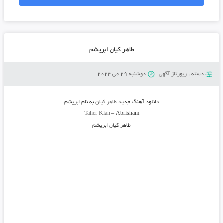
طاهر کیان ابریشم
دسته :
رپورتاژ آگهی
دوشنبه 29 می 2023
دانلود آهنگ جدید
طاهر کیان
به نام
ابریشم
Taher Kian
– Abrisham
طاهر کیان ابریشم