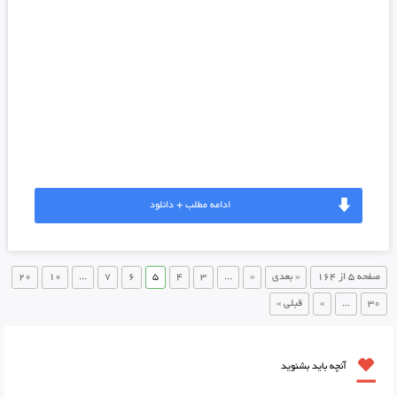
ادامه مطلب + دانلود
صفحه 5 از 164
« بعدی
«
...
3
4
5
6
7
...
10
20
30
...
»
قبلی »
آنچه باید بشنوید