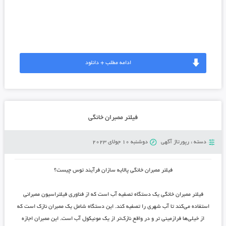
https://www.google.com.af/url?q=https://boogh.ir/
ادامه مطلب + دانلود
فیلتر ممبران خانگی
دسته :
رپورتاژ آگهی
دوشنبه 10 جولای 2023
فیلتر ممبران خانگی پالایه سازان فرآیند توس چیست؟
فیلتر ممبران خانگی یک دستگاه تصفیه آب است که از فناوری فیلتراسیون ممبرانی
استفاده می‌کند تا آب شهری را تصفیه کند. این دستگاه شامل یک ممبران نازک است که
از خیلی‌ها فرازمینی تر و در واقع نازک‌تر از یک موئیکول آب است. این ممبران اجازه