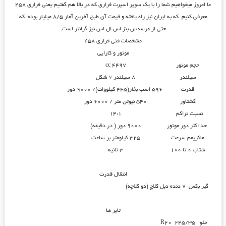
ما امروز میخواهیم شما را با یک سوپر اسپرت فراری که در بالا هم گفتیم یعنی فراری ۴۵۸
معرفی کنیم که به ایران نیز راه یافته و قیمت آن طبق آخرین آمار ۸/۵ میلیار بوده. که
حتی از مرسدس بنز اس ال اس نیز گرانتر است.
مشخصات فنی فراری ۴۵۸
موتور و کارایی
حجم موتور
4497 cc
سیلندر
8 سیلندر v شکل
قدرت
596 اسب بخار(۴۴۵ کیلووات)/ ۹۰۰۰ دور
گشتاور
540 نیوتن متر / ۶۰۰۰ دور
نسبت تراکم
14:1
حد اکثر دور موتور
9000 دور ( در دقیقه)
ماکزیمم سرعت
325 کیلومتر بر ساعت
شتاب ۰ تا ۱۰۰
3 ثانیه
انتقال قدرت
گیر بکس
7 دنده دبل کلاچ (دو کلاچه)
تایر ها
جلو
245/35 R20